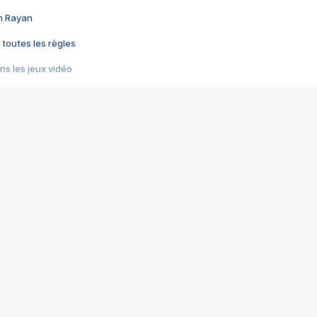
im Rayan
 toutes les règles
s les jeux vidéo
us choquant de Rockstar ? - Le scandale BULLY
e plus moche de Steam
du RÊVE tourne au CAUCHEMAR
pendant 8 heures
it… à tort
umiliés par un jeu vidéo
ire - Final Fantasy 8
ti un empire - Age of Empires
story DOFUS