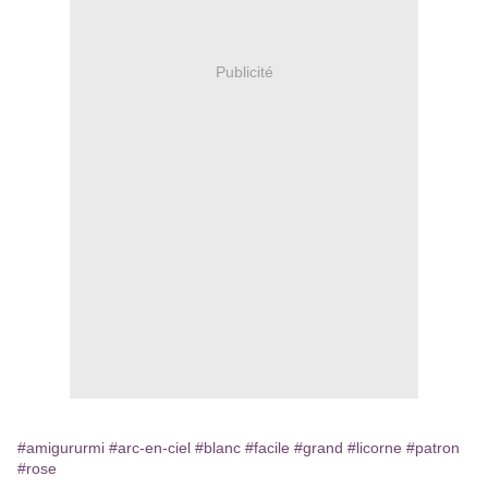
Publicité
#amigururmi
#arc-en-ciel
#blanc
#facile
#grand
#licorne
#patron
#rose