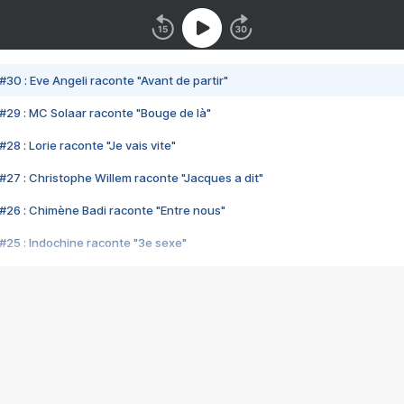
#30 : Eve Angeli raconte "Avant de partir"
#29 : MC Solaar raconte "Bouge de là"
28 : Lorie raconte "Je vais vite"
#27 : Christophe Willem raconte "Jacques a dit"
#26 : Chimène Badi raconte "Entre nous"
#25 : Indochine raconte "3e sexe"
#24 : Zaho raconte "C'est chelou"
#23 : Patrick Bruel raconte "Au café des délices"
#22 : Kyo raconte "Le chemin"
#21 : Nolwenn Leroy raconte "Cassé"