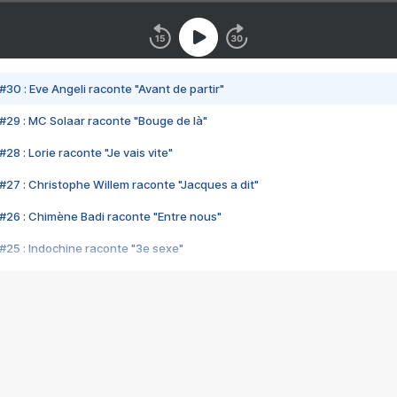
#30 : Eve Angeli raconte "Avant de partir"
#29 : MC Solaar raconte "Bouge de là"
28 : Lorie raconte "Je vais vite"
#27 : Christophe Willem raconte "Jacques a dit"
#26 : Chimène Badi raconte "Entre nous"
#25 : Indochine raconte "3e sexe"
#24 : Zaho raconte "C'est chelou"
#23 : Patrick Bruel raconte "Au café des délices"
#22 : Kyo raconte "Le chemin"
#21 : Nolwenn Leroy raconte "Cassé"