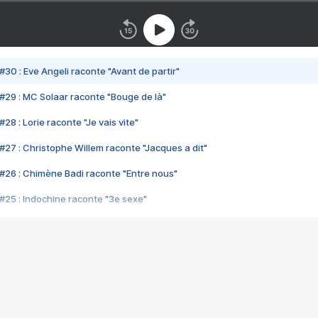
#30 : Eve Angeli raconte "Avant de partir"
#29 : MC Solaar raconte "Bouge de là"
28 : Lorie raconte "Je vais vite"
#27 : Christophe Willem raconte "Jacques a dit"
#26 : Chimène Badi raconte "Entre nous"
#25 : Indochine raconte "3e sexe"
#24 : Zaho raconte "C'est chelou"
#23 : Patrick Bruel raconte "Au café des délices"
#22 : Kyo raconte "Le chemin"
#21 : Nolwenn Leroy raconte "Cassé"