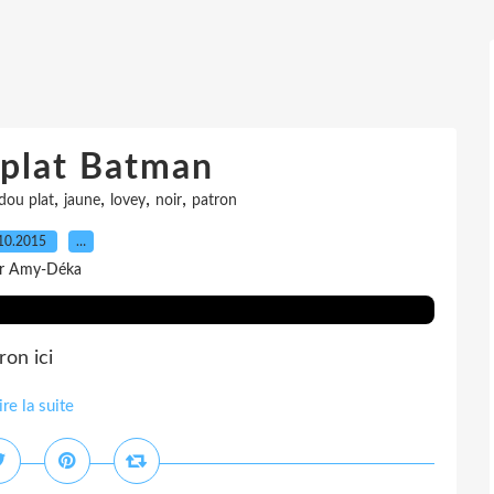
plat Batman
,
,
,
,
dou plat
jaune
lovey
noir
patron
10.2015
…
r Amy-Déka
on ici
ire la suite