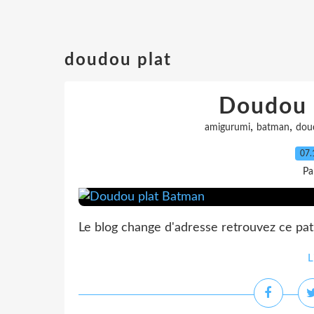
doudou plat
Doudou 
,
,
amigurumi
batman
dou
07.
Pa
Le blog change d'adresse retrouvez ce patr
L