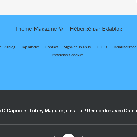
Thème Magazine © - Hébergé par
Eklablog
r Eklablog
Top articles
Contact
Signaler un abus
C.G.U.
Rémunération 
Préférences cookies
 DiCaprio et Tobey Maguire, c'est lui ! Rencontre avec Dam