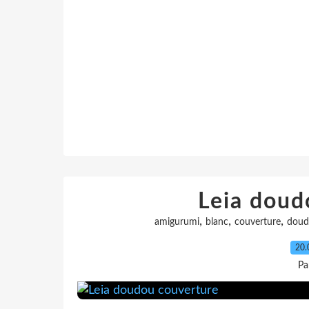
Leia doud
,
,
,
amigurumi
blanc
couverture
doud
20.
Pa