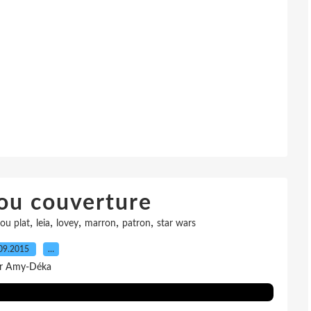
ou couverture
,
,
,
,
,
ou plat
leia
lovey
marron
patron
star wars
09.2015
…
r Amy-Déka