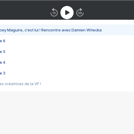
bey Maguire, c'est lui ! Rencontre avec Damien Witecka
e 6
e 5
e 4
e 3
s créatrices de la VF !
e 2
e 1
e Mektoub My Love arrive enfin ! Rencontre avec Shaïn Boumedine et Sal
i : après Toni en famille