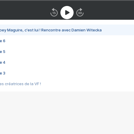
bey Maguire, c'est lui ! Rencontre avec Damien Witecka
e 6
e 5
e 4
e 3
s créatrices de la VF !
e 2
e 1
e Mektoub My Love arrive enfin ! Rencontre avec Shaïn Boumedine et Sal
i : après Toni en famille