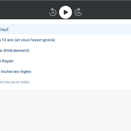
 DayZ
 a 13 ans (et vous l'avez ignoré)
e (littéralement)
im Rayan
 toutes les règles
s les jeux vidéo
us choquant de Rockstar ? - Le scandale BULLY
e plus moche de Steam
du RÊVE tourne au CAUCHEMAR
pendant 8 heures