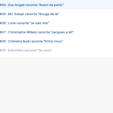
#30 : Eve Angeli raconte "Avant de partir"
#29 : MC Solaar raconte "Bouge de là"
28 : Lorie raconte "Je vais vite"
#27 : Christophe Willem raconte "Jacques a dit"
#26 : Chimène Badi raconte "Entre nous"
#25 : Indochine raconte "3e sexe"
#24 : Zaho raconte "C'est chelou"
#23 : Patrick Bruel raconte "Au café des délices"
#22 : Kyo raconte "Le chemin"
#21 : Nolwenn Leroy raconte "Cassé"
#20 : Patrick Hernandez raconte "Born to be alive"
#19 : Lorie raconte "Près de moi"