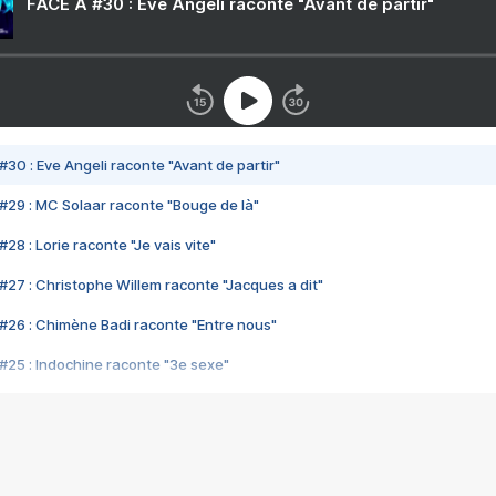
FACE A #30 : Eve Angeli raconte "Avant de partir"
#30 : Eve Angeli raconte "Avant de partir"
#29 : MC Solaar raconte "Bouge de là"
28 : Lorie raconte "Je vais vite"
#27 : Christophe Willem raconte "Jacques a dit"
#26 : Chimène Badi raconte "Entre nous"
#25 : Indochine raconte "3e sexe"
#24 : Zaho raconte "C'est chelou"
#23 : Patrick Bruel raconte "Au café des délices"
#22 : Kyo raconte "Le chemin"