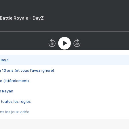
 Battle Royale - DayZ
 DayZ
 a 13 ans (et vous l'avez ignoré)
e (littéralement)
im Rayan
 toutes les règles
s les jeux vidéo
us choquant de Rockstar ? - Le scandale BULLY